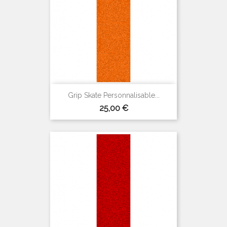
(3 avis)
Grip Skate Personnalisable...
Prix
25,00 €