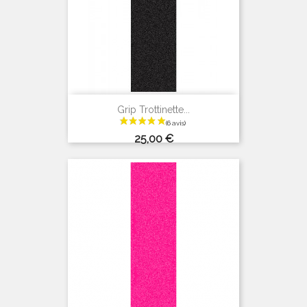
Grip Trottinette...
Prix
25,00 €