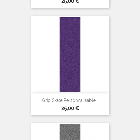
Prix
25,00 €
Grip Skate Personnalisable...
Prix
25,00 €