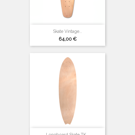
Skate Vintage...
Prix
64,00 €
Longboard Skate TK...