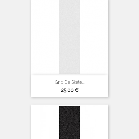
(1 avis)
Grip De Skate...
Prix
25,00 €