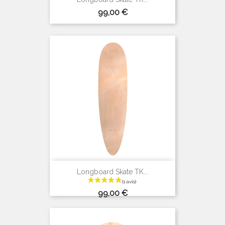
Prix
99,00 €
(5 avis)
Longboard Skate TK...
Prix
99,00 €