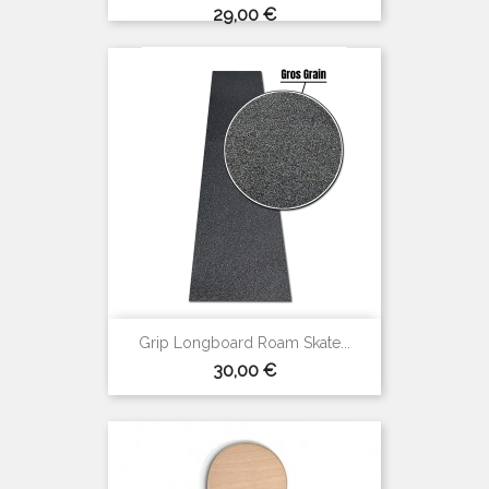
Prix
29,00 €
Grip Longboard Roam Skate...
Prix
30,00 €