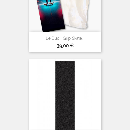
Le Duo ! Grip Skate...
Prix
39,00 €