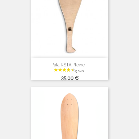
(3 avis)
Pala RSTA Pleine...
Prix
35,00 €