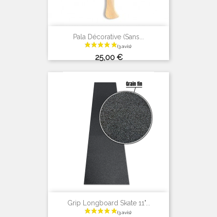
Pala Décorative (sans...
Prix
25,00 €
Grip Longboard Skate 11"...
(3 avis)