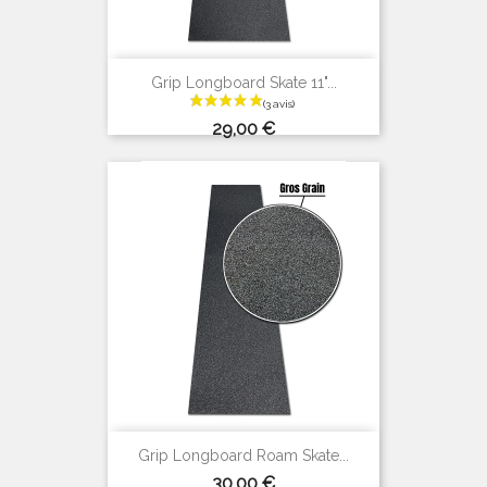
Grip Longboard Skate 11"...
Prix
29,00 €
Grip Longboard Roam Skate...
(3 avis)
Prix
30,00 €