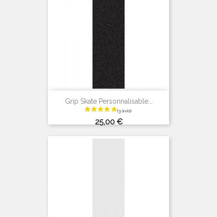
Grip Skate Personnalisable...
Prix
25,00 €