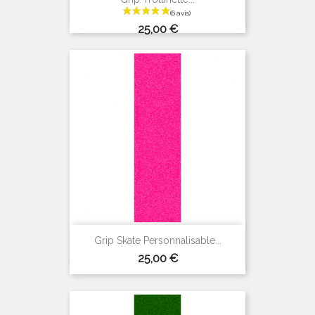
Prix
25,00 €
(3 avis)
Grip Skate Personnalisable...
Prix
25,00 €